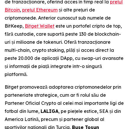
de tranzacționare, oferind acces în timp real la
prețul
Bitcoin
,
prețul Ethereum
și alte prețuri de
criptomonede. Anterior cunoscut sub numele de
BitKeep,
Bitget Wallet
este un portofel cripto de top,
fără custodie, care suportă peste 130 de blockchain-
uri și milioane de tokenuri. Oferă tranzacționare
multi-chain, crypto staking, plăți și acces direct la
peste 20.000 de aplicații DApp, cu swap-uri avansate
și informații de piață integrate într-o singură
platformă.
Bitget promovează adoptarea criptomonedelor prin
parteneriate strategice, cum ar fi rolul său de
Partener Oficial Crypto al celei mai importante ligi de
fotbal din lume,
LALIGA
, pe piețele estice, SEA și din
America Latină, precum și partener global al
sportivilor naționali din Turcia,
Buse Tosun