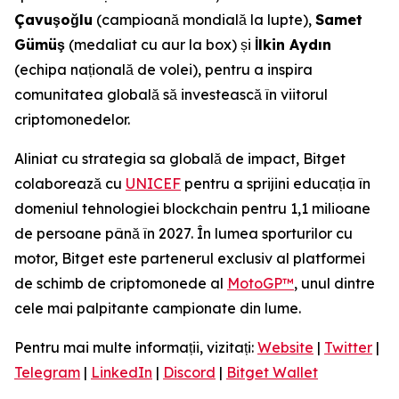
Çavuşoğlu
(campioană mondială la lupte),
Samet
Gümüş
(medaliat cu aur la box) și
İlkin Aydın
(echipa națională de volei), pentru a inspira
comunitatea globală să investească în viitorul
criptomonedelor.
Aliniat cu strategia sa globală de impact, Bitget
colaborează cu
UNICEF
pentru a sprijini educația în
domeniul tehnologiei blockchain pentru 1,1 milioane
de persoane până în 2027. În lumea sporturilor cu
motor, Bitget este partenerul exclusiv al platformei
de schimb de criptomonede al
MotoGP™
, unul dintre
cele mai palpitante campionate din lume.
Pentru mai multe informații, vizitați:
Website
|
Twitter
|
Telegram
|
LinkedIn
|
Discord
|
Bitget Wallet