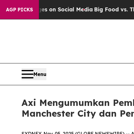
cal Messages on Social Media
Big Food vs. The Pe
AGP PICKS
Menu
Axi Mengumumkan Pemb
Manchester City dan Pe
SYDNEY, Nov. 05, 2025 (GLOBE NEWSWIRE) -- A