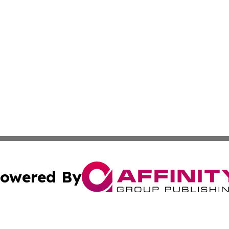
owered By
ubmit Press Release
Terms & Conditions
Copyright/DMCA