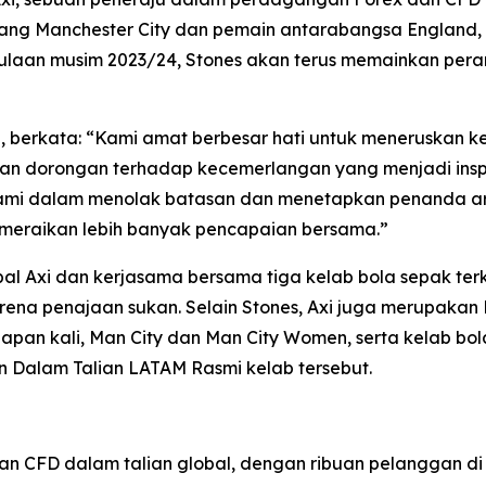
ng Manchester City dan pemain antarabangsa England, J
ulaan musim 2023/24, Stones akan terus memainkan pera
i, berkata: “Kami amat berbesar hati untuk meneruskan
an dorongan terhadap kecemerlangan yang menjadi insp
mi dalam menolak batasan dan menetapkan penanda aras 
meraikan lebih banyak pencapaian bersama.”
l Axi dan kerjasama bersama tiga kelab bola sepak ter
na penajaan sukan. Selain Stones, Axi juga merupakan
pan kali, Man City dan Man City Women, serta kelab bola
 Dalam Talian LATAM Rasmi kelab tersebut.
 CFD dalam talian global, dengan ribuan pelanggan di le