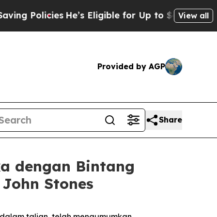
 Policies
He’s Eligible for Up to $480,000 After
View all
Provided by AGP
Share
a dengan Bintang
 John Stones
 dalam talian, telah mengumumkan