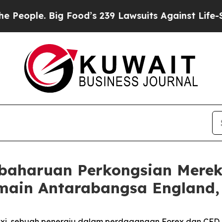
ople. Big Food’s 239 Lawsuits Against Life-Saving
aharuan Perkongsian Merek
main Antarabangsa England,
xi, sebuah peneraju dalam perdagangan Forex dan CFD