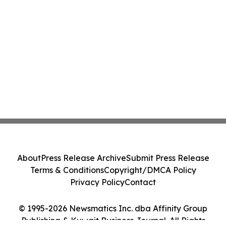
About
Press Release Archive
Submit Press Release
Terms & Conditions
Copyright/DMCA Policy
Privacy Policy
Contact
© 1995-2026 Newsmatics Inc. dba Affinity Group
Publishing & Kuwait Business Journal. All Rights