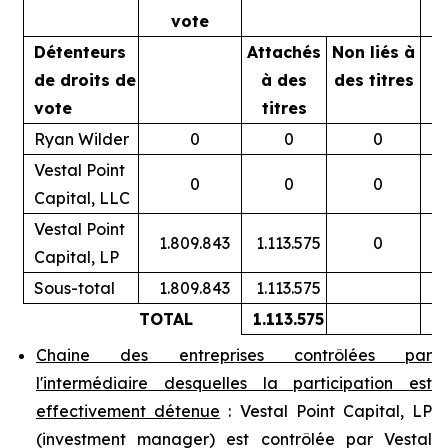
vote
Détenteurs
Attachés
Non liés à
A
de droits de
à des
des titres
vote
titres
Ryan Wilder
0
0
0
Vestal Point
0
0
0
Capital, LLC
Vestal Point
1.809.843
1.113.575
0
Capital, LP
Sous-total
1.809.843
1.113.575
TOTAL
1.113.575
Chaine des entreprises contrôlées par
l'intermédiaire desquelles la participation est
effectivement détenue
: Vestal Point Capital, LP
(
investment manager
) est contrôlée par Vestal