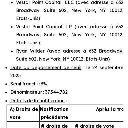
Vestal Point Capital, LLC (avec adresse à 632
Broadway, Suite 602, New York, NY 10012,
Etats-Unis)
Vestal Point Capital, LP (avec adresse à 632
Broadway, Suite 602, New York, NY 10012,
Etats-Unis)
Ryan Wilder (avec adresse à 632 Broadway,
Suite 602, New York, NY 10012, Etats-Unis)
Date du dépassement de seuil
: le 24 septembre
2025
Seuil franchi
: 3%
Dénominateur
: 37.544.782
Détails de la notification
:
A) Droits de
Notification
Après la tran
vote
précédente
# droits de
# droits de vote
%